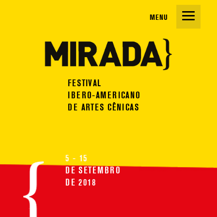
Mir
O FESTIVAL
INSTITUCIONAL
FESTIVAL
PROGRAMAÇÃO
IBERO-AMERICANO
EDIÇÕES ANTERIORES
ESPETÁCULOS
DE ARTES CÊNICAS
PONTO DIGITAL
GUIA DE PROGRAMAÇÃO
ATIVIDADES FORMATIVAS
ESPAÇOS
CONTATOS
PONTO DE ENCONTRO
5 - 15
IMPRENSA
ENCONTRO DE PROGRAMADORES
DE SETEMBRO
DE 2018
SERVIÇOS